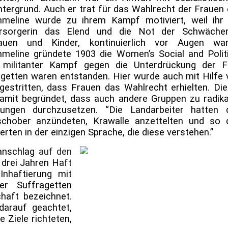
ntergrund. Auch er trat für das Wahlrecht der Frauen 
meline wurde zu ihrem Kampf motiviert, weil ihr 
rsorgerin das Elend und die Not der Schwächer
auen und Kinder, kontinuierlich vor Augen war
meline gründete 1903 die Women’s Social and Politi
 militanter Kampf gegen die Unterdrückung der F
fragetten waren entstanden. Hier wurde auch mit Hilfe
estritten, dass Frauen das Wahlrecht erhielten. Die
amit begründet, dass auch andere Gruppen zu radika
ungen durchzusetzen. “Die Landarbeiter hatten 
chober anzündeten, Krawalle anzettelten und so 
erten in der einzigen Sprache, die diese verstehen.”
anschlag
auf den
 drei Jahren Haft
Inhaftierung mit
er Suffragetten
haft bezeichnet.
darauf geachtet,
e Ziele richteten,