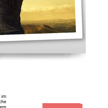
 im
che
Spende für das Projekt
hem