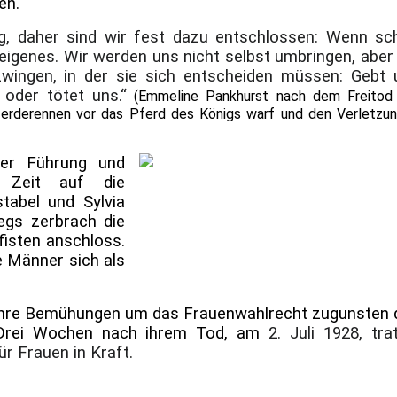
en.
ig, daher sind wir fest dazu entschlossen: Wenn sc
igenes. Wir werden uns nicht selbst umbringen, aber 
wingen, in der sie sich entscheiden müssen: Gebt 
 oder tötet uns.“
(Emmeline Pankhurst nach dem Freitod
 Pferderennen vor das Pferd des Königs warf und den Verletzu
der Führung und
e Zeit auf die
tabel und Sylvia
egs zerbrach die
fisten anschloss.
e Männer sich als
t ihre Bemühungen um das Frauenwahlrecht zugunsten 
. Drei Wochen nach ihrem Tod, am
2. Juli 1928, tra
ür Frauen in Kraft.