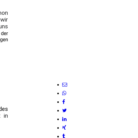
hon
wir
uns
 der
ngen
des
t in