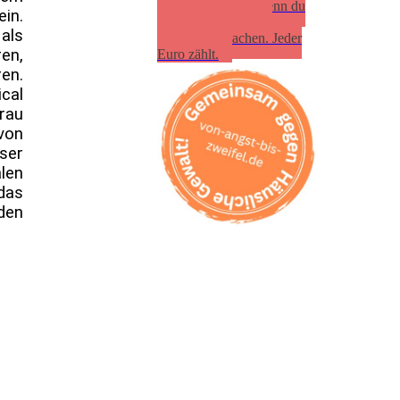
"freieweiber.de", wenn du
ein.
helfen willst, Frauen
als
sichtbar zu machen. Jeder
en,
Euro zählt.
en.
cal
rau
 von
ser
len
das
den