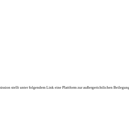
_.pdf
(135.32KB)
ssion stellt unter folgendem Link eine Plattform zur außergerichtlichen Beilegun