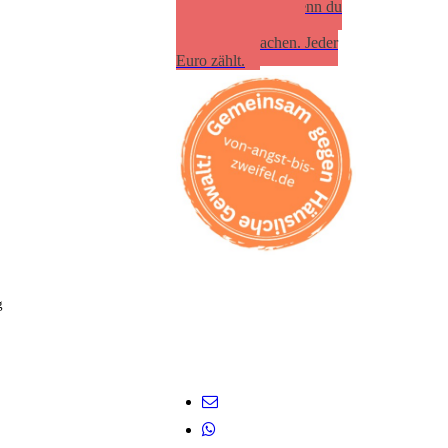
"freieweiber.de", wenn du
helfen willst, Frauen
sichtbar zu machen. Jeder
Euro zählt.
g